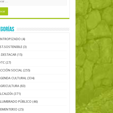
egorías
ANTROPIZADO
(4)
EST.SOSTENIBLE
(3)
A DESTACAR
(15)
OTC
(27)
ACCIÓN SOCIAL
(255)
AGENDA CULTURAL
(334)
AGRICULTURA
(83)
ALCALDÍA
(371)
ALUMBRADO PÚBLICO
(46)
CEMENTERIO
(25)