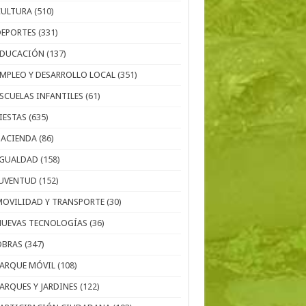
CULTURA
(510)
DEPORTES
(331)
EDUCACIÓN
(137)
EMPLEO Y DESARROLLO LOCAL
(351)
ESCUELAS INFANTILES
(61)
IESTAS
(635)
HACIENDA
(86)
IGUALDAD
(158)
JUVENTUD
(152)
MOVILIDAD Y TRANSPORTE
(30)
NUEVAS TECNOLOGÍAS
(36)
OBRAS
(347)
PARQUE MÓVIL
(108)
PARQUES Y JARDINES
(122)