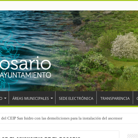
O
ÁREAS MUNICIPALES
SEDE ELECTRÓNICA
TRANSPARENCIA
 del CEIP San Isidro con las demoliciones para la instalación del ascensor
el mundo, Maikel Melero, en el Freestyle Zombies de La Esperanza