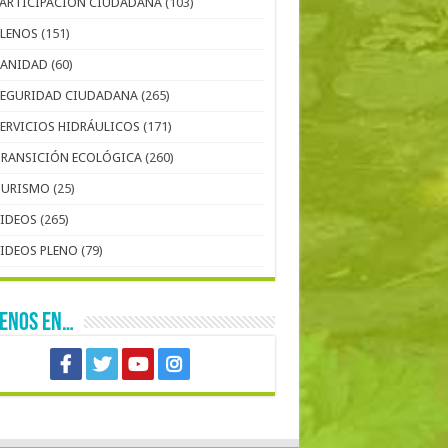
PARTICIPACIÓN CIUDADANA
(103)
PLENOS
(151)
SANIDAD
(60)
SEGURIDAD CIUDADANA
(265)
SERVICIOS HIDRÁULICOS
(171)
TRANSICIÓN ECOLÓGICA
(260)
TURISMO
(25)
VIDEOS
(265)
VIDEOS PLENO
(79)
UENOS EN…