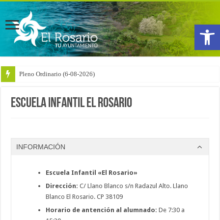
Abrir
Pleno Ordinario (6-08-2026)
Escuela Infantil El Rosario
INFORMACIÓN
Escuela Infantil «El Rosario»
Dirección:
C/ Llano Blanco s/n Radazul Alto. Llano
Blanco El Rosario. CP 38109
Horario de antención al alumnado:
De 7:30 a