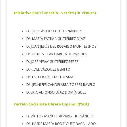
Iniciativa por El Rosario - Verdes (IR-VERDES)
D. ESCOLÁSTICO GIL HERNÁNDEZ
Dª. MARÍA FÁTIMA GUTIÉRREZ DÍAZ
D. JUAN JESÚS DEL ROSARIO MONTESINOS
Dª. IRENE VILLAR GARCÍA DE PAREDES
D. JOSÉ YERAY GUTIÉRREZ PÉREZ
D. FIDEL VÁZQUEZ BENITO
Dª. ESTHER GARCÍA LEDESMA
Dª. JENNIFER CANDELARIA TORRES RAVELO
D. ERIC ALFONSO DÍAZ DOMÍNGUEZ
Partido Socialista Obrero Español (PSOE)
D. VÍCTOR MANUEL ÁLVAREZ HERNÁNDEZ
Dª. HAIDE MARÍA RODRÍGUEZ BACALLADO