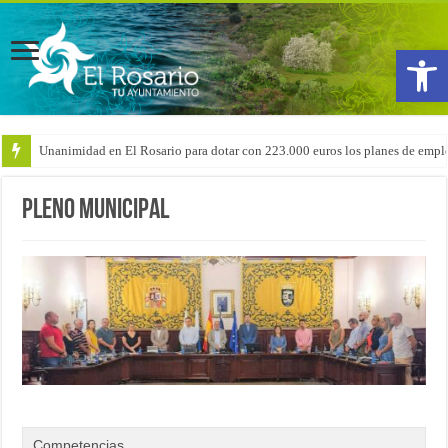
Abrir
A
Unanimidad en El Rosario para dotar con 223.000 euros los planes de emple
Arranca la reforma del CEIP San Isidro con las demoliciones para la instala
Pleno Municipal
Competencias