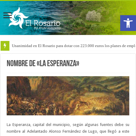
Abrir
Unanimidad en El Rosario para dotar con 223.000 euros los planes de emple
Nombre de «La Esperanza»
La Esperanza, capital del municipio, según algunas fuentes debe su
nombre al Adelantado Alonso Fernández de Lugo, que llegó a este