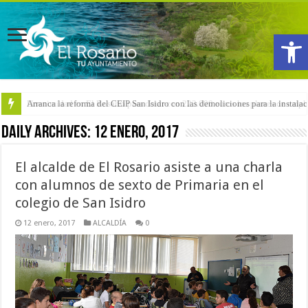
Abrir
Arranca la reforma del CEIP San Isidro con las demoliciones para la instala
Daily Archives:
12 enero, 2017
El alcalde de El Rosario asiste a una charla
con alumnos de sexto de Primaria en el
colegio de San Isidro
12 enero, 2017
ALCALDÍA
0