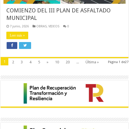
COMIENZO DEL III PLAN DE ASFALTADO
MUNICIPAL
7 junio, 2026
OBRAS
,
VIDEOS
0
Leer más »
1
2
3
4
5
»
10
20
...
Última »
Página 1 de27