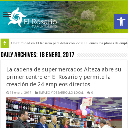
Abrir
Unanimidad en El Rosario para dotar con 223.000 euros los planes de emple
Arranca la reforma del CEIP San Isidro con las demoliciones para la instala
Daily Archives:
18 enero, 2017
La cadena de supermercados Alteza abre su
primer centro en El Rosario y permite la
creación de 24 empleos directos
18 enero, 2017
EMPLEO Y DESARROLLO LOCAL
0