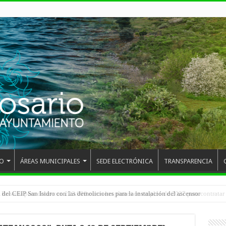
O
ÁREAS MUNICIPALES
SEDE ELECTRÓNICA
TRANSPARENCIA
 del CEIP San Isidro con las demoliciones para la instalación del ascensor