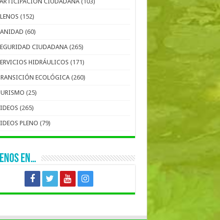
PARTICIPACIÓN CIUDADANA
(103)
PLENOS
(152)
SANIDAD
(60)
SEGURIDAD CIUDADANA
(265)
SERVICIOS HIDRÁULICOS
(171)
TRANSICIÓN ECOLÓGICA
(260)
TURISMO
(25)
VIDEOS
(265)
VIDEOS PLENO
(79)
UENOS EN…