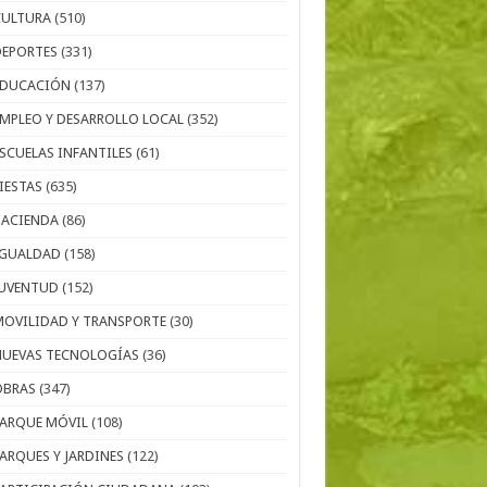
CULTURA
(510)
DEPORTES
(331)
EDUCACIÓN
(137)
EMPLEO Y DESARROLLO LOCAL
(352)
ESCUELAS INFANTILES
(61)
IESTAS
(635)
HACIENDA
(86)
IGUALDAD
(158)
JUVENTUD
(152)
MOVILIDAD Y TRANSPORTE
(30)
NUEVAS TECNOLOGÍAS
(36)
OBRAS
(347)
PARQUE MÓVIL
(108)
PARQUES Y JARDINES
(122)