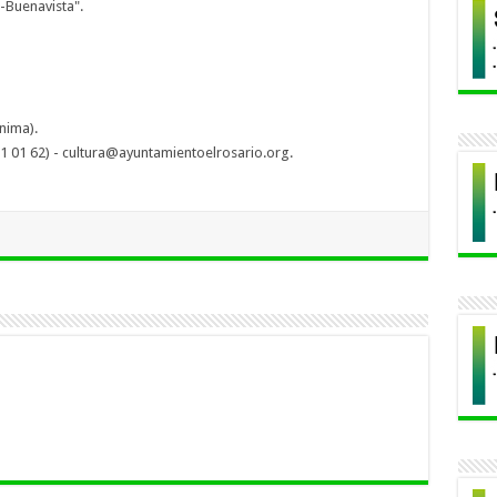
s-Buenavista".
nima).
01 01 62) - cultura@ayuntamientoelrosario.org.