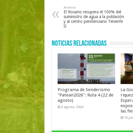
Anterior
El Rosario recupera el 100% del
suministro de agua a la población
y al centro penitenciario Tenerife
II
Noticias Relacionadas
Programa de Senderismo
La Go
"Patean2026": Ruta 4 (22 de
rique
agosto)
Esper
expos
4 agosto, 2026
las fi
16 jul