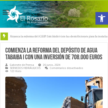
Abrir
El pentacampeón del mundo, Maikel Melero, en el Freestyle Zombies de L
Comienza la reforma del depósito de agua
Tabaiba I con una inversión de 708.000 euros
Gabinete de Prensa
26 junio, 2024
en
SERVICIOS HIDRÁULICOS
Comentarios desactivados
Comienza
123 Visto
la
reforma
del
depósito
de
agua
Tabaiba
I
con
una
inversión