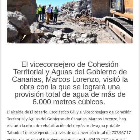
de
708.000
euros
El viceconsejero de Cohesión
Territorial y Aguas del Gobierno de
Canarias, Marcos Lorenzo, visitó la
obra con la que se logrará una
provisión total de agua de más de
6.000 metros cúbicos.
El alcalde de El Rosario, Escolástico Gil, y el viceconsejero de Cohesión
Territorial y Aguas del Gobierno de Canarias, Marcos Lorenzo, han
visitado la obra de rehabilitación del depósito de agua potable
Tabaiba I que se ejecuta a través de una inversión total de 707.967’17
euros, de los que el Ejecutivo regional aporta 604.594’77 euros y el