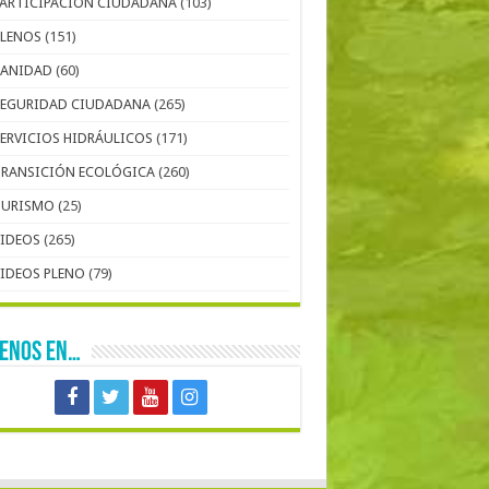
PARTICIPACIÓN CIUDADANA
(103)
PLENOS
(151)
SANIDAD
(60)
SEGURIDAD CIUDADANA
(265)
SERVICIOS HIDRÁULICOS
(171)
TRANSICIÓN ECOLÓGICA
(260)
TURISMO
(25)
VIDEOS
(265)
VIDEOS PLENO
(79)
UENOS EN…