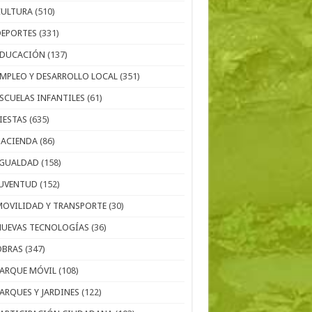
CULTURA
(510)
DEPORTES
(331)
EDUCACIÓN
(137)
EMPLEO Y DESARROLLO LOCAL
(351)
ESCUELAS INFANTILES
(61)
IESTAS
(635)
HACIENDA
(86)
IGUALDAD
(158)
JUVENTUD
(152)
MOVILIDAD Y TRANSPORTE
(30)
NUEVAS TECNOLOGÍAS
(36)
OBRAS
(347)
PARQUE MÓVIL
(108)
PARQUES Y JARDINES
(122)