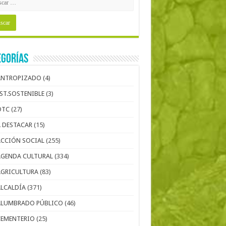
egorías
ANTROPIZADO
(4)
EST.SOSTENIBLE
(3)
OTC
(27)
A DESTACAR
(15)
ACCIÓN SOCIAL
(255)
AGENDA CULTURAL
(334)
AGRICULTURA
(83)
ALCALDÍA
(371)
ALUMBRADO PÚBLICO
(46)
CEMENTERIO
(25)