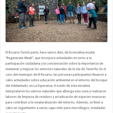
de
la
“Regenerate
week”
celebrada
en
El
Rosario
El Rosario formó parte, hace varios días, de la iniciativa insular
“Regenerate Week”, que incorpora actividades en torno a la
participación ciudadana y la concienciación sobre la importancia de
mantener y mejorar los entornos naturales de la isla de Tenerife. En el
caso del municipio de El Rosario, las personas participantes llevaron a
cabo actividades sobre educación ambiental en el entorno del bosque
del Adelantado, en La Esperanza. A través de esta iniciativa
interpretaron los valores naturales que alberga esta zona y realizaron
labores de limpieza de residuos y erradicación de especies invasoras
para contribuir a la renaturalización del entorno. Además, se llevó a
cabo un seguimiento a varias cajas nido para murciélagos, instaladas