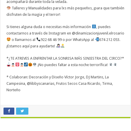
acompañará durante toda la velada.
Talleres y Manualidades para lxs más pequeñxs, ¡para que también
disfruten de la magia y el terror!
Si tienes alguna duda o necesitas más información
, puedes
contactarnos a través de Instagram en @dinamizacionjuvenil.elrosario
o llamarnos al
922 68 46 99 o por WhatsApp al
674 212 053.
¡Estamos aquí para ayudarte!
*¿TE ATREVES A ENFRENTAR LA SONRISA MÁS SINIESTRA DEL CIRCO?*
¡No puedes faltar a esta noche terrorífica!
* Colaboran: Decoración y Diseño Víctor Jorge, DJ Martins, La
Campesina, @libbyscanarias, Frutos Secos Casa Ricardo, Tirma,
Norteño