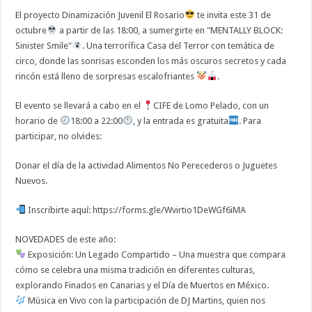
El proyecto Dinamización Juvenil El Rosario
te invita este 31 de
octubre
a partir de las 18:00, a sumergirte en "MENTALLY BLOCK:
Sinister Smile"
. Una terrorífica Casa del Terror con temática de
circo, donde las sonrisas esconden los más oscuros secretos y cada
rincón está lleno de sorpresas escalofriantes
.
El evento se llevará a cabo en el
CIFE de Lomo Pelado, con un
horario de
18:00 a 22:00
, y la entrada es gratuita
. Para
participar, no olvides:
Donar el día de la actividad Alimentos No Perecederos o Juguetes
Nuevos.
Inscribirte aquí: https://forms.gle/Wvirtio1DeWGf6iMA
NOVEDADES de este año:
Exposición: Un Legado Compartido – Una muestra que compara
cómo se celebra una misma tradición en diferentes culturas,
explorando Finados en Canarias y el Día de Muertos en México.
Música en Vivo con la participación de DJ Martins, quien nos