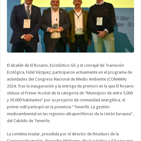
Nacional
de
Medio
Ambiente
2024
El alcalde de El Rosario, Escolástico Gil, y el concejal de Transición
Ecológica, Fidel Vázquez, participaron activamente en el programa de
actividades del Congreso Nacional de Medio Ambiente (CONAMA)
2024. Tras la inauguración y la entrega de premios en la que El Rosario
obtuvo el Primer Accésit de la categoría de “Municipios de entre 5.000
y 30.000 habitantes” por su proyecto de comunidad energética, el
primer edil participó en la ponencia “Tenerife. La gestión
medioambiental en las regiones ultraperiféricas de la Unión Europea”,
del Cabildo de Tenerife.
La comitiva insular, presidida por el director de Residuos de la
Corporación insular, Alejandro Molowny, dio la palabra a Gil para que