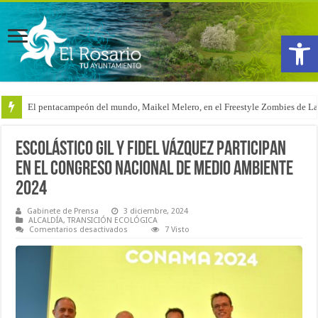
Abrir
El pentacampeón del mundo, Maikel Melero, en el Freestyle Zombies de L
Escolástico Gil y Fidel Vázquez participan
en el Congreso Nacional de Medio Ambiente
2024
Gabinete de Prensa
3 diciembre, 2024
ALCALDÍA
,
TRANSICIÓN ECOLÓGICA
en
Comentarios desactivados
7 Visto
Escolástico
Gil
y
Fidel
Vázquez
participan
en
el
Congreso