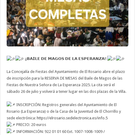
de
La
Esperanza
2025
(26
de
julio)
¡¡𝗕𝗔𝗜𝗟𝗘 𝗗𝗘 𝗠𝗔𝗚𝗢𝗦 𝗗𝗘 𝗟𝗔 𝗘𝗦𝗣𝗘𝗥𝗔𝗡𝗭𝗔!!
La Concejalía de Fiestas del Ayuntamiento de El Rosario abre el plazo
de inscripción para la RESERVA DE MESAS del Baile de Magos de las
Fiestas de Nuestra Señora de La Esperanza 2025. La cita será el
sábado 26 de julio y volverá a tener lugar en las dos plazas de la Villa.
INSCRIPCIÓN: Registros generales del Ayuntamiento de El
Rosario (La Esperanza) o de la Casa de la Juventud de El Chorrillo y
sede electrónica:
https://elrosario.sedelectronica.es/info.5
PRECIO: 20 euros
INFORMACIÓN: 922 01 01 60 Ext. 1007-1008-1009 /