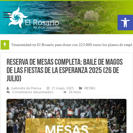
Abrir
Unanimidad en El Rosario para dotar con 223.000 euros los planes de emple
Arranca la reforma del CEIP San Isidro con las demoliciones para la instala
Reserva de mesas COMPLETA: Baile de Magos
de las Fiestas de La Esperanza 2025 (26 de
julio)
Gabinete de Prensa
21 mayo, 2025
FIESTAS
en
Comentarios desactivados
26 Visto
Reserva
de
mesas
COMPLETA:
Baile
de
Magos
de
las
Fiestas