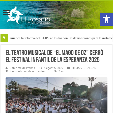
Abrir
Arranca la reforma del CEIP San Isidro con las demoliciones para la instala
El teatro musical de “El mago de Oz” cerró
el Festival infantil de La Esperanza 2025
Gabinete de Prensa
5 agosto, 2025
FIESTAS
,
IGUALDAD
en
Comentarios desactivados
2 Visto
El
teatro
musical
de
“El
mago
de
Oz”
cerró
el
Festival
infantil