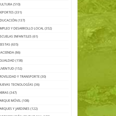
CULTURA
(510)
DEPORTES
(331)
EDUCACIÓN
(137)
EMPLEO Y DESARROLLO LOCAL
(352)
ESCUELAS INFANTILES
(61)
IESTAS
(635)
HACIENDA
(86)
IGUALDAD
(158)
JUVENTUD
(152)
MOVILIDAD Y TRANSPORTE
(30)
NUEVAS TECNOLOGÍAS
(36)
OBRAS
(347)
PARQUE MÓVIL
(108)
PARQUES Y JARDINES
(122)