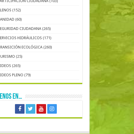
PARTICIPACIÓN CIUDADANA
(103)
PLENOS
(152)
SANIDAD
(60)
SEGURIDAD CIUDADANA
(265)
SERVICIOS HIDRÁULICOS
(171)
TRANSICIÓN ECOLÓGICA
(260)
TURISMO
(25)
VIDEOS
(265)
VIDEOS PLENO
(79)
UENOS EN…