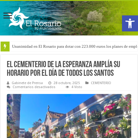
Abrir
Unanimidad en El Rosario para dotar con 223.000 euros los planes de emple
Arranca la reforma del CEIP San Isidro con las demoliciones para la instala
El cementerio de La Esperanza amplía su
horario por el Día de Todos los Santos
Gabinete de Prensa
28 octubre, 2025
CEMENTERIO
en
Comentarios desactivados
4 Visto
El
cementerio
de
La
Esperanza
amplía
su
horario
por
el
Día
de