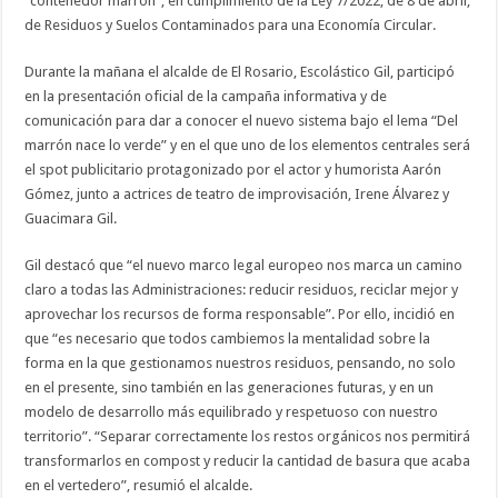
“contenedor marrón”, en cumplimiento de la Ley 7/2022, de 8 de abril,
de Residuos y Suelos Contaminados para una Economía Circular.
Durante la mañana el alcalde de El Rosario, Escolástico Gil, participó
en la presentación oficial de la campaña informativa y de
comunicación para dar a conocer el nuevo sistema bajo el lema “Del
marrón nace lo verde” y en el que uno de los elementos centrales será
el spot publicitario protagonizado por el actor y humorista Aarón
Gómez, junto a actrices de teatro de improvisación, Irene Álvarez y
Guacimara Gil.
Gil destacó que “el nuevo marco legal europeo nos marca un camino
claro a todas las Administraciones: reducir residuos, reciclar mejor y
aprovechar los recursos de forma responsable”. Por ello, incidió en
que “es necesario que todos cambiemos la mentalidad sobre la
forma en la que gestionamos nuestros residuos, pensando, no solo
en el presente, sino también en las generaciones futuras, y en un
modelo de desarrollo más equilibrado y respetuoso con nuestro
territorio”. “Separar correctamente los restos orgánicos nos permitirá
transformarlos en compost y reducir la cantidad de basura que acaba
en el vertedero”, resumió el alcalde.