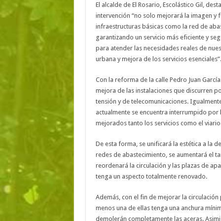
El alcalde de El Rosario, Escolástico Gil, de
intervención “no solo mejorará la imagen y 
infraestructuras básicas como la red de aba
garantizando un servicio más eficiente y se
para atender las necesidades reales de nu
urbana y mejora de los servicios esenciales”
Con la reforma de la calle Pedro Juan García
mejora de las instalaciones que discurren por 
tensión y de telecomunicaciones. Igualmente
actualmente se encuentra interrumpido por la
mejorados tanto los servicios como el viario
De esta forma, se unificará la estética a la de
redes de abastecimiento, se aumentará el ta
reordenará la circulación y las plazas de a
tenga un aspecto totalmente renovado.
Además, con el fin de mejorar la circulació
menos una de ellas tenga una anchura mínim
demolerán completamente las aceras. Asimis