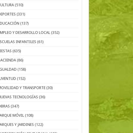
CULTURA
(510)
DEPORTES
(331)
EDUCACIÓN
(137)
EMPLEO Y DESARROLLO LOCAL
(352)
ESCUELAS INFANTILES
(61)
IESTAS
(635)
HACIENDA
(86)
IGUALDAD
(158)
JUVENTUD
(152)
MOVILIDAD Y TRANSPORTE
(30)
NUEVAS TECNOLOGÍAS
(36)
OBRAS
(347)
PARQUE MÓVIL
(108)
PARQUES Y JARDINES
(122)