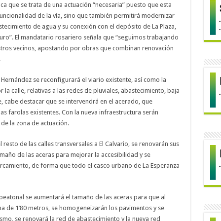
staca que se trata de una actuación “necesaria” puesto que esta
funcionalidad de la vía, sino que también permitirá modernizar
stecimiento de agua y su conexión con el depósito de La Plaza,
guro”. El mandatario rosariero señala que “seguimos trabajando
estros vecinos, apostando por obras que combinan renovación
.
 Hernández se reconfigurará el viario existente, así como la
la calle, relativas a las redes de pluviales, abastecimiento, baja
, cabe destacar que se intervendrá en el acerado, que
s farolas existentes. Con la nueva infraestructura serán
 de la zona de actuación.
l resto de las calles transversales a El Calvario, se renovarán sus
maño de las aceras para mejorar la accesibilidad y se
parcamiento, de forma que todo el casco urbano de La Esperanza
n peatonal se aumentará el tamaño de las aceras para que al
a de 1’80 metros, se homogeneizarán los pavimentos y se
mo, se renovará la red de abastecimiento y la nueva red