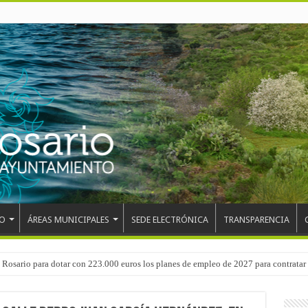
O
ÁREAS MUNICIPALES
SEDE ELECTRÓNICA
TRANSPARENCIA
 del CEIP San Isidro con las demoliciones para la instalación del ascensor