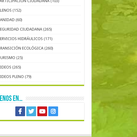
PARTICIPACIÓN CIUDADANA
(103)
PLENOS
(152)
SANIDAD
(60)
SEGURIDAD CIUDADANA
(265)
SERVICIOS HIDRÁULICOS
(171)
TRANSICIÓN ECOLÓGICA
(260)
TURISMO
(25)
VIDEOS
(265)
VIDEOS PLENO
(79)
UENOS EN…