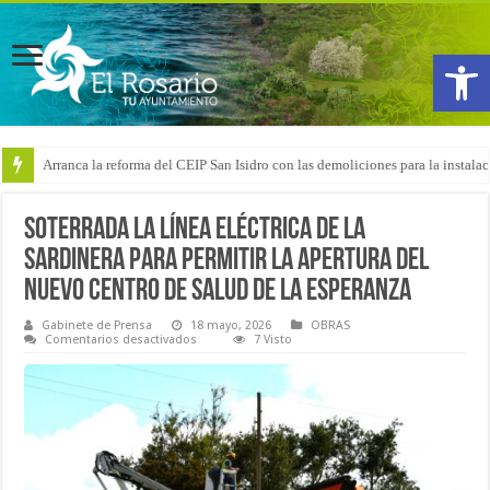
Abrir
Arranca la reforma del CEIP San Isidro con las demoliciones para la instala
Soterrada la línea eléctrica de La
Sardinera para permitir la apertura del
nuevo centro de salud de La Esperanza
Gabinete de Prensa
18 mayo, 2026
OBRAS
en
Comentarios desactivados
7 Visto
Soterrada
la
línea
eléctrica
de
La
Sardinera
para
permitir
la