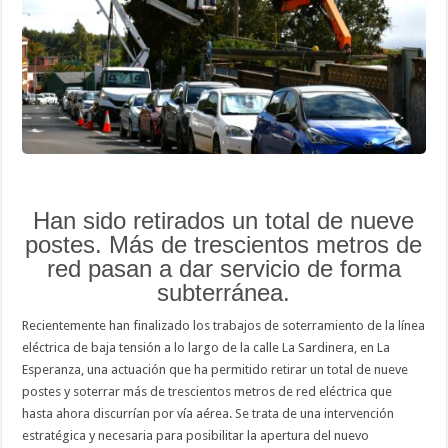
apertura
del
nuevo
centro
de
salud
de
La
Esperanza
Han sido retirados un total de nueve
postes. Más de trescientos metros de
red pasan a dar servicio de forma
subterránea.
Recientemente han finalizado los trabajos de soterramiento de la línea
eléctrica de baja tensión a lo largo de la calle La Sardinera, en La
Esperanza, una actuación que ha permitido retirar un total de nueve
postes y soterrar más de trescientos metros de red eléctrica que
hasta ahora discurrían por vía aérea. Se trata de una intervención
estratégica y necesaria para posibilitar la apertura del nuevo