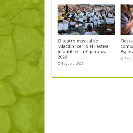
El teatro musical de
Fiest
“Aladdín” cerró el Festival
comba
infantil de La Esperanza
Esper
2026
3 ago
4 agosto, 2026