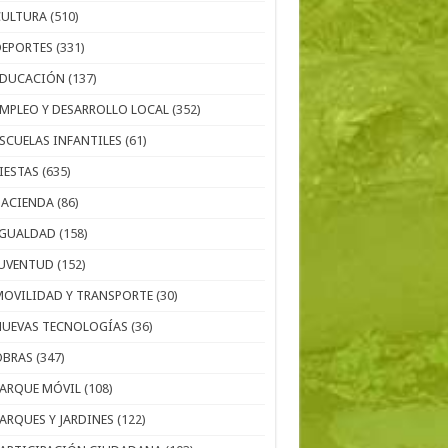
CULTURA
(510)
DEPORTES
(331)
EDUCACIÓN
(137)
EMPLEO Y DESARROLLO LOCAL
(352)
ESCUELAS INFANTILES
(61)
IESTAS
(635)
HACIENDA
(86)
IGUALDAD
(158)
JUVENTUD
(152)
MOVILIDAD Y TRANSPORTE
(30)
NUEVAS TECNOLOGÍAS
(36)
OBRAS
(347)
PARQUE MÓVIL
(108)
PARQUES Y JARDINES
(122)