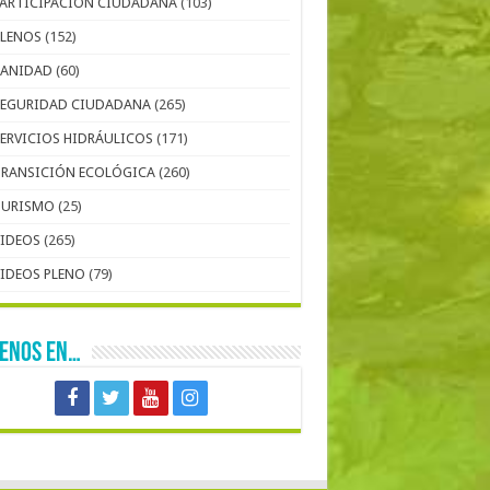
PARTICIPACIÓN CIUDADANA
(103)
PLENOS
(152)
SANIDAD
(60)
SEGURIDAD CIUDADANA
(265)
SERVICIOS HIDRÁULICOS
(171)
TRANSICIÓN ECOLÓGICA
(260)
TURISMO
(25)
VIDEOS
(265)
VIDEOS PLENO
(79)
UENOS EN…