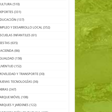
CULTURA
(510)
DEPORTES
(331)
EDUCACIÓN
(137)
EMPLEO Y DESARROLLO LOCAL
(352)
ESCUELAS INFANTILES
(61)
IESTAS
(635)
HACIENDA
(86)
IGUALDAD
(158)
JUVENTUD
(152)
MOVILIDAD Y TRANSPORTE
(30)
NUEVAS TECNOLOGÍAS
(36)
OBRAS
(347)
PARQUE MÓVIL
(108)
PARQUES Y JARDINES
(122)