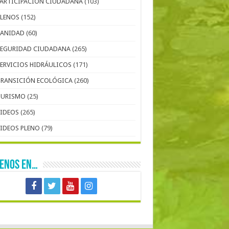
PARTICIPACIÓN CIUDADANA
(103)
PLENOS
(152)
SANIDAD
(60)
SEGURIDAD CIUDADANA
(265)
SERVICIOS HIDRÁULICOS
(171)
TRANSICIÓN ECOLÓGICA
(260)
TURISMO
(25)
VIDEOS
(265)
VIDEOS PLENO
(79)
UENOS EN…