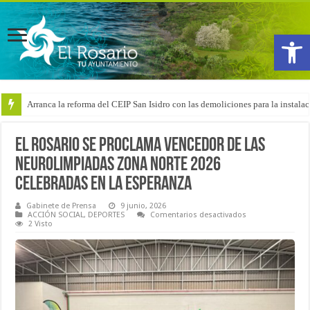
Abrir
Arranca la reforma del CEIP San Isidro con las demoliciones para la instala
El Rosario se proclama vencedor de las
Neurolimpiadas Zona Norte 2026
celebradas en La Esperanza
Gabinete de Prensa
9 junio, 2026
en
ACCIÓN SOCIAL
,
DEPORTES
Comentarios desactivados
El
2 Visto
Rosario
se
proclama
vencedor
de
las
Neurolimpiadas
Zona
Norte