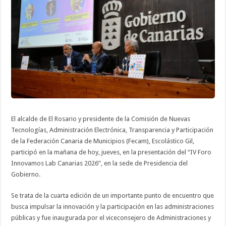
Lab
Canarias
2026”
con
“El
Rosario
Solar”
como
iniciativa
innovadora
de
éxito
El alcalde de El Rosario y presidente de la Comisión de Nuevas
Tecnologías, Administración Electrónica, Transparencia y Participación
de la Federación Canaria de Municipios (Fecam), Escolástico Gil,
participó en la mañana de hoy, jueves, en la presentación del “IV Foro
Innovamos Lab Canarias 2026”, en la sede de Presidencia del
Gobierno.
Se trata de la cuarta edición de un importante punto de encuentro que
busca impulsar la innovación y la participación en las administraciones
públicas y fue inaugurada por el viceconsejero de Administraciones y