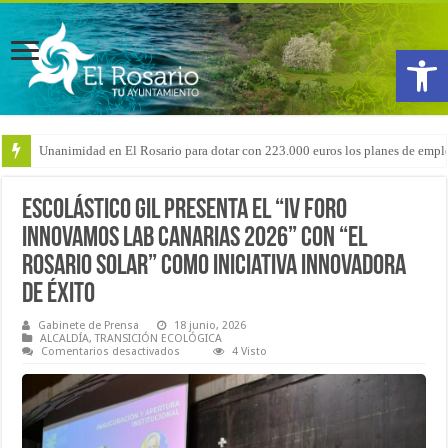
Abrir
Arranca la reforma del CEIP San Isidro con las demoliciones para la instala
Escolástico Gil presenta el “IV Foro
Innovamos Lab Canarias 2026” con “El
Rosario Solar” como iniciativa innovadora
de éxito
Gabinete de Prensa
18 junio, 2026
ALCALDÍA
,
TRANSICIÓN ECOLÓGICA
en
Comentarios desactivados
4 Visto
Escolástico
Gil
presenta
el
“IV
Foro
Innovamos