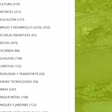
CULTURA
(510)
DEPORTES
(331)
EDUCACIÓN
(137)
EMPLEO Y DESARROLLO LOCAL
(352)
ESCUELAS INFANTILES
(61)
IESTAS
(635)
HACIENDA
(86)
IGUALDAD
(158)
JUVENTUD
(152)
MOVILIDAD Y TRANSPORTE
(30)
NUEVAS TECNOLOGÍAS
(36)
OBRAS
(347)
PARQUE MÓVIL
(108)
PARQUES Y JARDINES
(122)