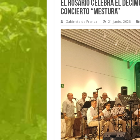
El Rosario celebra el décim
concierto “Mestura”
Gabinete de Prensa
21 junio, 2026