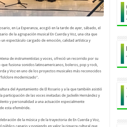
osario, en La Esperanza, acogió en la tarde de ayer, sábado, el
rio de la agrupación musical En Cuerda y Voz, una cita que
 un espectáculo cargado de emoción, calidad artística y
tena de instrumentistas y voces, ofreció un recorrido por su
io que fusiona sonidos latinoamericanos, boleros, pop y rock,
rda y Voz en uno de los proyectos musicales más reconocidos
"folclore modernizado".
ultura del Ayuntamiento de El Rosario y a la que también asistió
la participación de las voces invitadas de Jackelín Hernández y
lento y personalidad a una actuación especialmente
 de esta efeméride.
elebración de la música y de la trayectoria de En Cuerda y Voz,
l público canario y poniendo en valor la riqueza cultural que