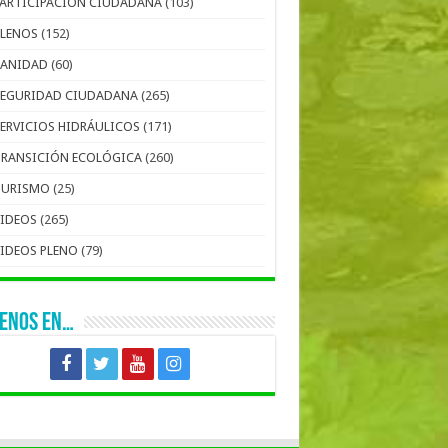
PARTICIPACIÓN CIUDADANA
(103)
PLENOS
(152)
SANIDAD
(60)
SEGURIDAD CIUDADANA
(265)
SERVICIOS HIDRÁULICOS
(171)
TRANSICIÓN ECOLÓGICA
(260)
TURISMO
(25)
VIDEOS
(265)
VIDEOS PLENO
(79)
UENOS EN…