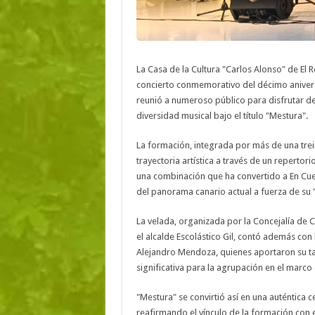
La Casa de la Cultura "Carlos Alonso" de El R
concierto conmemorativo del décimo aniversa
reunió a numeroso público para disfrutar de
diversidad musical bajo el título "Mestura".
La formación, integrada por más de una trein
trayectoria artística a través de un repertor
una combinación que ha convertido a En Cue
del panorama canario actual a fuerza de su 
La velada, organizada por la Concejalía de C
el alcalde Escolástico Gil, contó además con 
Alejandro Mendoza, quienes aportaron su ta
significativa para la agrupación en el marco
"Mestura" se convirtió así en una auténtica c
reafirmando el vínculo de la formación con e