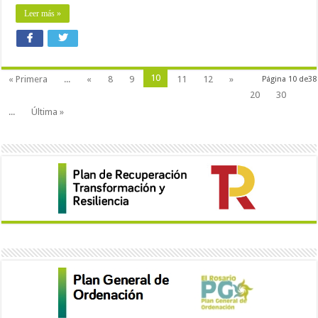
Leer más »
10
« Primera
...
«
8
9
11
12
»
Página 10 de38
20
30
...
Última »