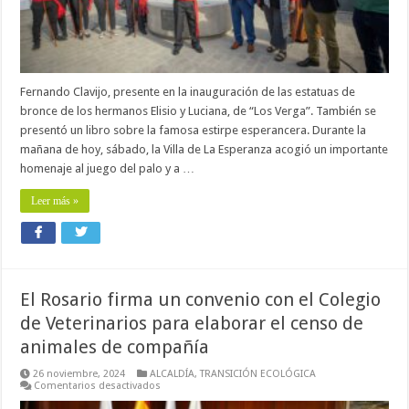
palo
de
toda
la
provincia
Fernando Clavijo, presente en la inauguración de las estatuas de
bronce de los hermanos Elisio y Luciana, de “Los Verga”. También se
presentó un libro sobre la famosa estirpe esperancera. Durante la
mañana de hoy, sábado, la Villa de La Esperanza acogió un importante
homenaje al juego del palo y a …
Leer más »
El Rosario firma un convenio con el Colegio
de Veterinarios para elaborar el censo de
animales de compañía
26 noviembre, 2024
ALCALDÍA
,
TRANSICIÓN ECOLÓGICA
en
Comentarios desactivados
El
Rosario