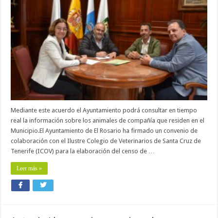
firma
un
convenio
con
el
Colegio
de
Veterinarios
para
elaborar
el
censo
de
animales
de
compañía
Mediante este acuerdo el Ayuntamiento podrá consultar en tiempo
real la información sobre los animales de compañía que residen en el
Municipio.El Ayuntamiento de El Rosario ha firmado un convenio de
colaboración con el Ilustre Colegio de Veterinarios de Santa Cruz de
Tenerife (ICOV) para la elaboración del censo de …
Leer más »