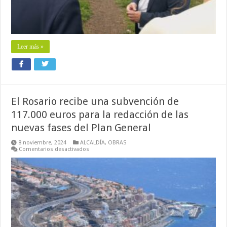
Leer más »
El Rosario recibe una subvención de
117.000 euros para la redacción de las
nuevas fases del Plan General
8 noviembre, 2024
ALCALDÍA
,
OBRAS
en
Comentarios desactivados
El
Rosario
recibe
una
subvención
de
117.000
euros
para
la
redacción