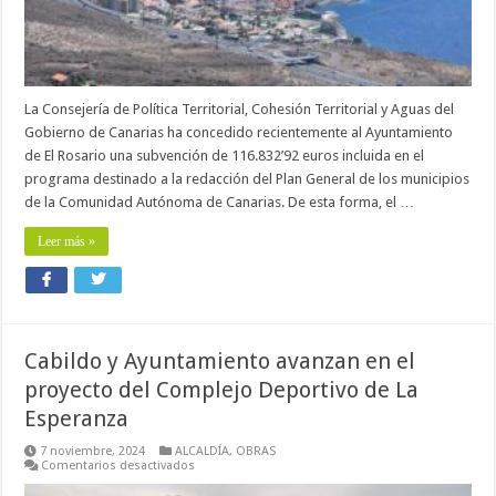
de
las
nuevas
fases
del
Plan
General
La Consejería de Política Territorial, Cohesión Territorial y Aguas del
Gobierno de Canarias ha concedido recientemente al Ayuntamiento
de El Rosario una subvención de 116.832’92 euros incluida en el
programa destinado a la redacción del Plan General de los municipios
de la Comunidad Autónoma de Canarias. De esta forma, el …
Leer más »
Cabildo y Ayuntamiento avanzan en el
proyecto del Complejo Deportivo de La
Esperanza
7 noviembre, 2024
ALCALDÍA
,
OBRAS
en
Comentarios desactivados
Cabildo
y