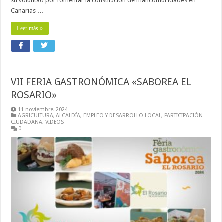
su voluntad por fomentar la constitución de mancomunidades en
Canarias …
Leer más »
VII FERIA GASTRONÓMICA «SABOREA EL
ROSARIO»
11 noviembre, 2024
AGRICULTURA
,
ALCALDÍA
,
EMPLEO Y DESARROLLO LOCAL
,
PARTICIPACIÓN
CIUDADANA
,
VIDEOS
0