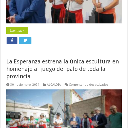
Leer más »
La Esperanza estrena la única escultura en
homenaje al juego del palo de toda la
provincia
en
30 noviembre, 2024
ALCALDÍA
Comentarios desactivados
La
Esperanza
estrena
la
única
escultura
en
homenaje
al
juego
del