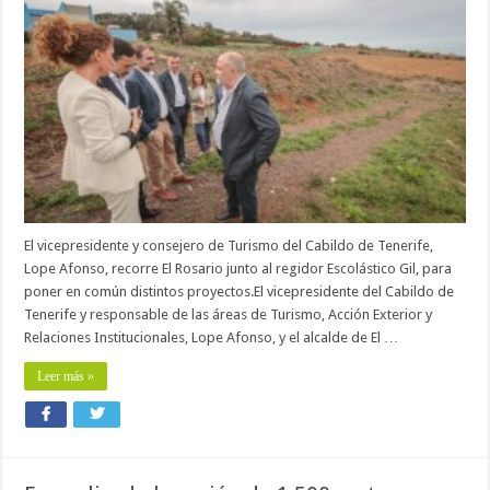
Ayuntamiento
avanzan
en
el
proyecto
del
Complejo
Deportivo
de
La
Esperanza
El vicepresidente y consejero de Turismo del Cabildo de Tenerife,
Lope Afonso, recorre El Rosario junto al regidor Escolástico Gil, para
poner en común distintos proyectos.El vicepresidente del Cabildo de
Tenerife y responsable de las áreas de Turismo, Acción Exterior y
Relaciones Institucionales, Lope Afonso, y el alcalde de El …
Leer más »