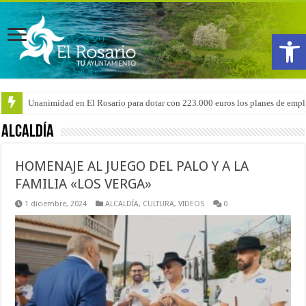
Abrir
Arranca la reforma del CEIP San Isidro con las demoliciones para la instala
ALCALDÍA
HOMENAJE AL JUEGO DEL PALO Y A LA
FAMILIA «LOS VERGA»
1 diciembre, 2024
ALCALDÍA
,
CULTURA
,
VIDEOS
0