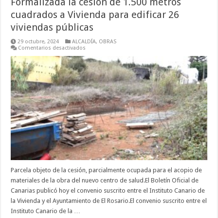
Formalizada la cesión de 1.500 metros
cuadrados a Vivienda para edificar 26
viviendas públicas
29 octubre, 2024
ALCALDÍA
,
OBRAS
en
Comentarios desactivados
Formalizada
la
cesión
de
1.500
metros
cuadrados
a
Vivienda
para
edificar
26
viviendas
públicas
Parcela objeto de la cesión, parcialmente ocupada para el acopio de
materiales de la obra del nuevo centro de salud.El Boletín Oficial de
Canarias publicó hoy el convenio suscrito entre el Instituto Canario de
la Vivienda y el Ayuntamiento de El Rosario.El convenio suscrito entre el
Instituto Canario de la …