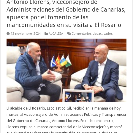
Antonio Llorens, viceconsejero de
Administraciones del Gobierno de Canarias,
apuesta por el fomento de las
mancomunidades en su visita a El Rosario
en
12 noviembre, 2024
ALCALDÍA
Comentarios desactivados
Antonio
Llorens,
viceconsejer
de
Administrac
del
Gobierno
de
Canarias,
apuesta
por
el
fomento
de
las
mancomunid
en
su
visita
El alcalde de El Rosario, Escolástico Gil, recibió en la mañana de hoy,
a
martes, al viceconsejero de Administraciones Públicas y Transparencia
El
Rosario
del Gobierno de Canarias, Antonio Llorens. En dicho encuentro,
Llorens expuso el marco competencial de la Viceconsejería y mostró