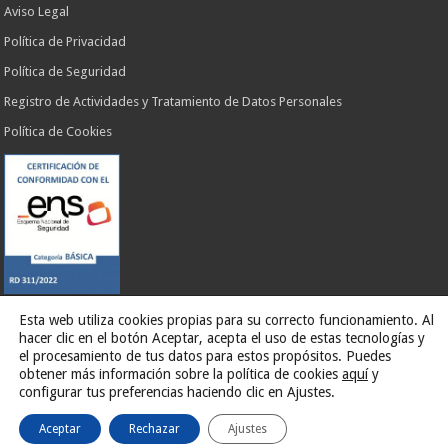
Aviso Legal
Política de Privacidad
Política de Seguridad
Registro de Actividades y Tratamiento de Datos Personales
Política de Cookies
Esta web utiliza cookies propias para su correcto funcionamiento. Al
hacer clic en el botón Aceptar, acepta el uso de estas tecnologías y
Web desarrollada por
G13 Estudio Creativo
el procesamiento de tus datos para estos propósitos. Puedes
obtener más información sobre la política de cookies
aquí
y
configurar tus preferencias haciendo clic en Ajustes.
Ilustre Ayuntamiento de El Rosario
Aceptar
Rechazar
Ajustes