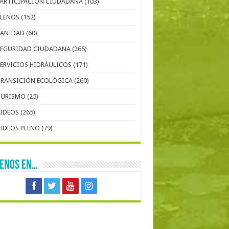
PARTICIPACIÓN CIUDADANA
(103)
PLENOS
(152)
SANIDAD
(60)
SEGURIDAD CIUDADANA
(265)
SERVICIOS HIDRÁULICOS
(171)
TRANSICIÓN ECOLÓGICA
(260)
TURISMO
(25)
VIDEOS
(265)
VIDEOS PLENO
(79)
UENOS EN…