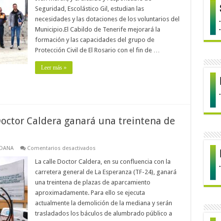
formación
Seguridad, Escolástico Gil, estudian las
y
necesidades y las dotaciones de los voluntarios del
los
medios
Municipio.El Cabildo de Tenerife mejorará la
del
grupo
formación y las capacidades del grupo de
de
Protección Civil de El Rosario con el fin de …
Protección
Civil
de
Leer más »
El
Rosario
e Doctor Caldera ganará una treintena de
en
ADANA
Comentarios desactivados
El
tramo
La calle Doctor Caldera, en su confluencia con la
inicial
carretera general de La Esperanza (TF-24), ganará
de
la
una treintena de plazas de aparcamiento
calle
aproximadamente. Para ello se ejecuta
Doctor
Caldera
actualmente la demolición de la mediana y serán
ganará
una
trasladados los báculos de alumbrado público a
treintena