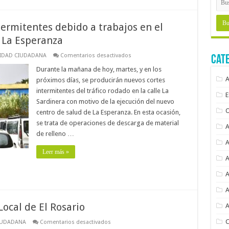
termitentes debido a trabajos en el
 La Esperanza
en
IDAD CIUDADANA
Comentarios desactivados
Cat
Nuevos
cortes
Durante la mañana de hoy, martes, y en los
de
próximos días, se producirán nuevos cortes
tráfico
intermitentes
intermitentes del tráfico rodado en la calle La
debido
Sardinera con motivo de la ejecución del nuevo
a
trabajos
centro de salud de La Esperanza. En esta ocasión,
en
el
se trata de operaciones de descarga de material
próximo
de relleno …
centro
de
salud
Leer más »
de
La
Esperanza
Local de El Rosario
en
IUDADANA
Comentarios desactivados
Nuevo