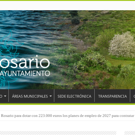
O
ÁREAS MUNICIPALES
SEDE ELECTRÓNICA
TRANSPARENCIA
 del CEIP San Isidro con las demoliciones para la instalación del ascensor