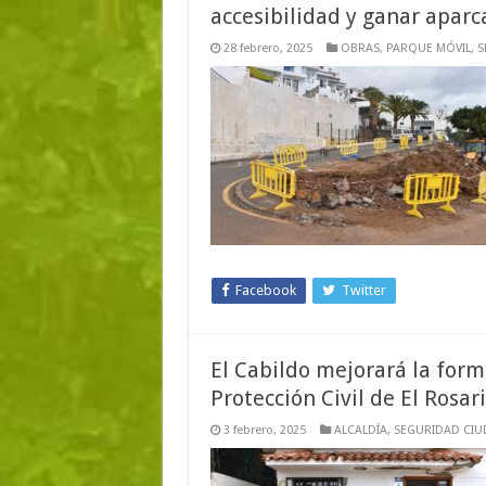
accesibilidad y ganar apar
28 febrero, 2025
OBRAS
,
PARQUE MÓVIL
,
S
Facebook
Twitter
El Cabildo mejorará la form
Protección Civil de El Rosar
3 febrero, 2025
ALCALDÍA
,
SEGURIDAD CI