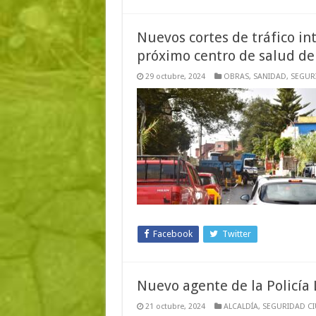
Nuevos cortes de tráfico in
próximo centro de salud de
29 octubre, 2024
OBRAS
,
SANIDAD
,
SEGUR
Facebook
Twitter
Nuevo agente de la Policía 
21 octubre, 2024
ALCALDÍA
,
SEGURIDAD C