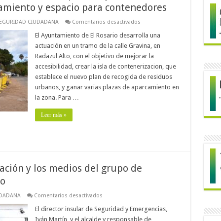
camiento y espacio para contenedores
en
EGURIDAD CIUDADANA
Comentarios desactivados
Obras
en
El Ayuntamiento de El Rosario desarrolla una
la
actuación en un tramo de la calle Gravina, en
calle
Gravina,
Radazul Alto, con el objetivo de mejorar la
en
accesibilidad, crear la isla de contenerizacion, que
Radazul
Alto,
establece el nuevo plan de recogida de residuos
para
mejorar
urbanos, y ganar varias plazas de aparcamiento en
la
la zona. Para …
accesibilidad
y
ganar
Leer más »
aparcamiento
y
espacio
para
contenedores
ación y los medios del grupo de
io
en
UDADANA
Comentarios desactivados
El
Cabildo
El director insular de Seguridad y Emergencias,
mejorará
Iván Martín, y el alcalde y responsable de
la