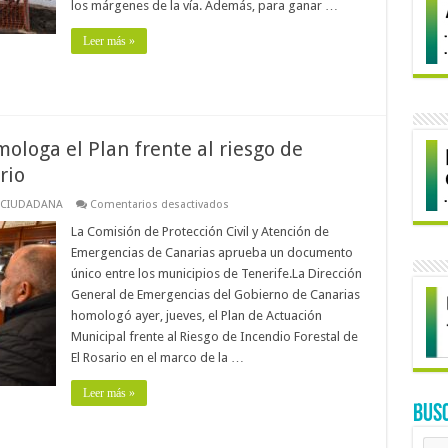
los márgenes de la vía. Además, para ganar …
de
plazas
de
Leer más »
aparcamiento
ologa el Plan frente al riesgo de
rio
en
 CIUDADANA
Comentarios desactivados
El
Gobierno
La Comisión de Protección Civil y Atención de
de
Emergencias de Canarias aprueba un documento
Canarias
homologa
único entre los municipios de Tenerife.La Dirección
el
General de Emergencias del Gobierno de Canarias
Plan
frente
homologó ayer, jueves, el Plan de Actuación
al
riesgo
Municipal frente al Riesgo de Incendio Forestal de
de
El Rosario en el marco de la …
incendio
forestal
de
Leer más »
El
BUS
Rosario