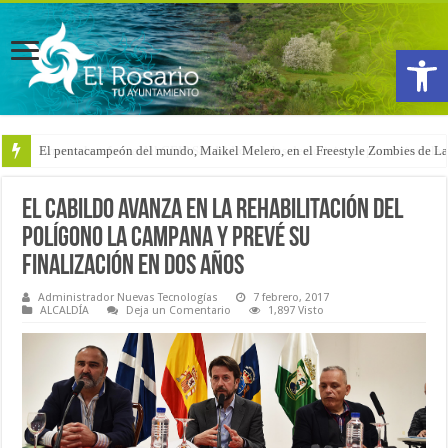
Abrir
El pentacampeón del mundo, Maikel Melero, en el Freestyle Zombies de L
El Cabildo avanza en la rehabilitación del
Polígono La Campana y prevé su
finalización en dos años
Administrador Nuevas Tecnologías
7 febrero, 2017
ALCALDÍA
Deja un Comentario
1,897 Visto