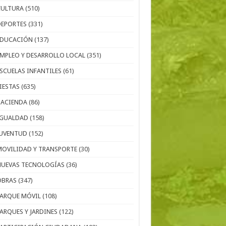
CULTURA
(510)
DEPORTES
(331)
EDUCACIÓN
(137)
EMPLEO Y DESARROLLO LOCAL
(351)
ESCUELAS INFANTILES
(61)
IESTAS
(635)
HACIENDA
(86)
IGUALDAD
(158)
JUVENTUD
(152)
MOVILIDAD Y TRANSPORTE
(30)
NUEVAS TECNOLOGÍAS
(36)
OBRAS
(347)
PARQUE MÓVIL
(108)
PARQUES Y JARDINES
(122)