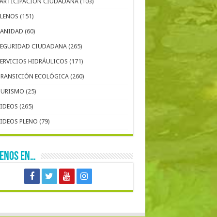
PARTICIPACIÓN CIUDADANA
(103)
PLENOS
(151)
SANIDAD
(60)
SEGURIDAD CIUDADANA
(265)
SERVICIOS HIDRÁULICOS
(171)
TRANSICIÓN ECOLÓGICA
(260)
TURISMO
(25)
VIDEOS
(265)
VIDEOS PLENO
(79)
UENOS EN…