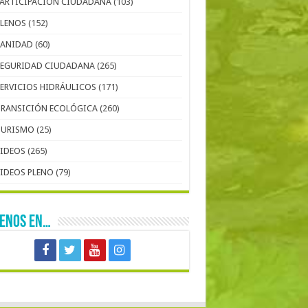
PARTICIPACIÓN CIUDADANA
(103)
PLENOS
(152)
SANIDAD
(60)
SEGURIDAD CIUDADANA
(265)
SERVICIOS HIDRÁULICOS
(171)
TRANSICIÓN ECOLÓGICA
(260)
TURISMO
(25)
VIDEOS
(265)
VIDEOS PLENO
(79)
UENOS EN…