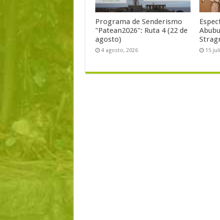
Programa de Senderismo
Espect
"Patean2026": Ruta 4 (22 de
Abubu
agosto)
Stragm
4 agosto, 2026
15 jul