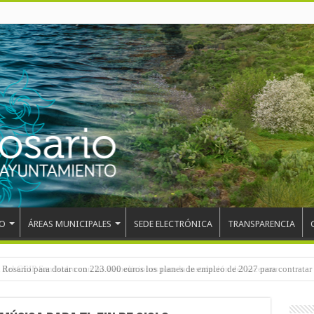
O
ÁREAS MUNICIPALES
SEDE ELECTRÓNICA
TRANSPARENCIA
 del CEIP San Isidro con las demoliciones para la instalación del ascensor