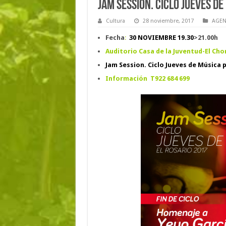
Jam Session. Ciclo Jueves de 
Cultura
28 noviembre, 2017
AGEN
Fecha
:
30 NOVIEMBRE 19.30
>21.00h
Auditorio Casa de la Juventud-El Chor
Jam Session. Ciclo Jueves de Música p
Información
T922 684 699