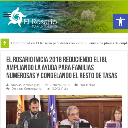
Abrir
Unanimidad en El Rosario para dotar con 223.000 euros los planes de emple
Arranca la reforma del CEIP San Isidro con las demoliciones para la instala
El Rosario inicia 2018 reduciendo el IBI,
ampliando la ayuda para familias
numerosas y congelando el resto de tasas
Nuevas Tecnologías
2 enero, 2018
HACIENDA
Deja un Comentario
3,042 Visto