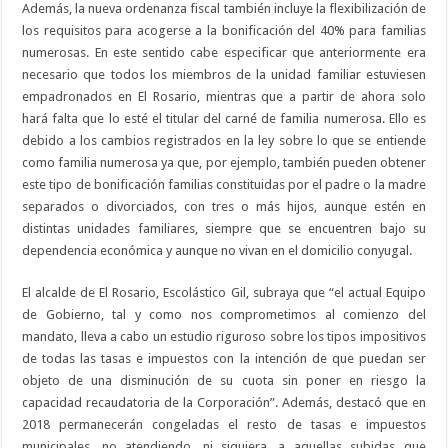
Además, la nueva ordenanza fiscal también incluye la flexibilización de
los requisitos para acogerse a la bonificación del 40% para familias
numerosas. En este sentido cabe especificar que anteriormente era
necesario que todos los miembros de la unidad familiar estuviesen
empadronados en El Rosario, mientras que a partir de ahora solo
hará falta que lo esté el titular del carné de familia numerosa. Ello es
debido a los cambios registrados en la ley sobre lo que se entiende
como familia numerosa ya que, por ejemplo, también pueden obtener
este tipo de bonificación familias constituidas por el padre o la madre
separados o divorciados, con tres o más hijos, aunque estén en
distintas unidades familiares, siempre que se encuentren bajo su
dependencia económica y aunque no vivan en el domicilio conyugal.
El alcalde de El Rosario, Escolástico Gil, subraya que “el actual Equipo
de Gobierno, tal y como nos comprometimos al comienzo del
mandato, lleva a cabo un estudio riguroso sobre los tipos impositivos
de todas las tasas e impuestos con la intención de que puedan ser
objeto de una disminución de su cuota sin poner en riesgo la
capacidad recaudatoria de la Corporación”. Además, destacó que en
2018 permanecerán congeladas el resto de tasas e impuestos
municipales, no atendiendo, ni siquiera, a aquellas subidas que