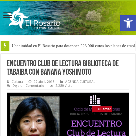
Abrir
Unanimidad en El Rosario para dotar con 223.000 euros los planes de emple
Arranca la reforma del CEIP San Isidro con las demoliciones para la instala
Encuentro Club de Lectura Biblioteca de
Tabaiba con Banana Yoshimoto
Cultura
27 abril, 2018
AGENDA CULTURAL
Deja un Comentario
2,280 Visto
Guardar