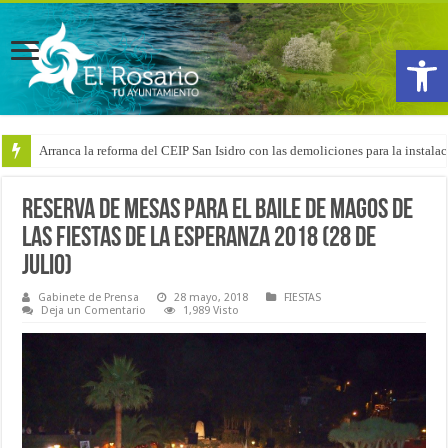
Abrir
Arranca la reforma del CEIP San Isidro con las demoliciones para la instala
Reserva de mesas para el Baile de Magos de
las Fiestas de La Esperanza 2018 (28 de
julio)
Gabinete de Prensa
28 mayo, 2018
FIESTAS
Deja un Comentario
1,989 Visto