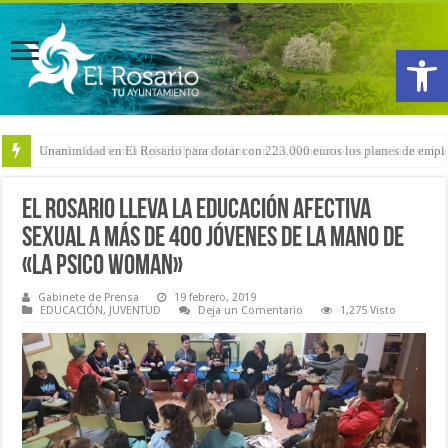
Abrir
Arranca la reforma del CEIP San Isidro con las demoliciones para la instala
El Rosario lleva la educación afectiva
sexual a más de 400 jóvenes de la mano de
«La Psico Woman»
Gabinete de Prensa
19 febrero, 2019
EDUCACIÓN
,
JUVENTUD
Deja un Comentario
1,275 Visto