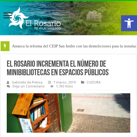
Abrir
Arranca la reforma del CEIP San Isidro con las demoliciones para la instala
El Rosario incrementa el número de
minibibliotecas en espacios públicos
Gabinete de Prensa
7 marzo, 2019
CULTURA
Deja un Comentario
1,765 Visto