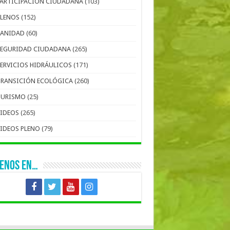
PARTICIPACIÓN CIUDADANA
(103)
PLENOS
(152)
SANIDAD
(60)
SEGURIDAD CIUDADANA
(265)
SERVICIOS HIDRÁULICOS
(171)
TRANSICIÓN ECOLÓGICA
(260)
TURISMO
(25)
VIDEOS
(265)
VIDEOS PLENO
(79)
UENOS EN…