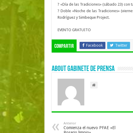
?
«Día de las Tradiciones» (sábado 23) con t
?
Doble «Noche de las Tradiciones» (vierne
Rodríguez
y
Simbeque Project
.
EVENTO GRATUITO
Facebook
Twitter
Compartir
About Gabinete de Prensa
Anterior
Comienza el nuevo PFAE «El
Rosario limpio»