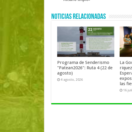
Noticias Relacionadas
Programa de Senderismo
La Go
"Patean2026": Ruta 4 (22 de
rique
agosto)
Esper
expos
4 agosto, 2026
las fi
16 jul