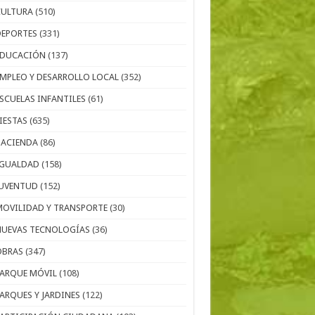
CULTURA
(510)
DEPORTES
(331)
EDUCACIÓN
(137)
EMPLEO Y DESARROLLO LOCAL
(352)
ESCUELAS INFANTILES
(61)
IESTAS
(635)
HACIENDA
(86)
IGUALDAD
(158)
JUVENTUD
(152)
MOVILIDAD Y TRANSPORTE
(30)
NUEVAS TECNOLOGÍAS
(36)
OBRAS
(347)
PARQUE MÓVIL
(108)
PARQUES Y JARDINES
(122)