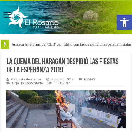
Abrir
Arranca la reforma del CEIP San Isidro con las demoliciones para la instala
La quema del haragán despidió las fiestas
de La Esperanza 2019
Gabinete de Prensa
6 agosto, 2019
FIESTAS
Deja un Comentario
1,556 Visto