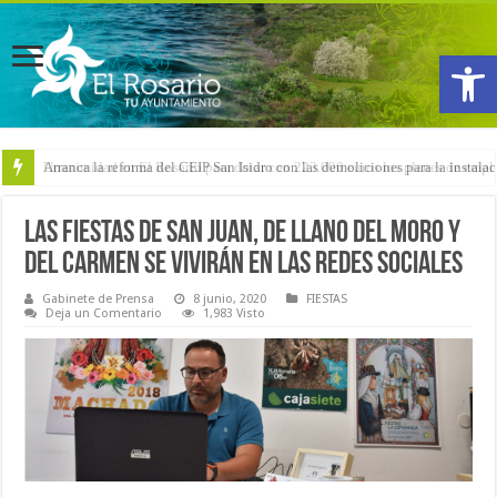
Abrir
Arranca la reforma del CEIP San Isidro con las demoliciones para la instala
Las fiestas de San Juan, de Llano del Moro y
del Carmen se vivirán en las redes sociales
Gabinete de Prensa
8 junio, 2020
FIESTAS
Deja un Comentario
1,983 Visto