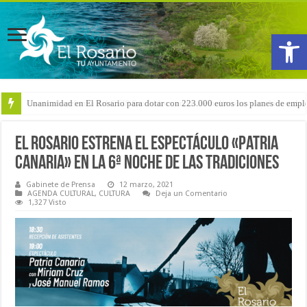
Abrir
Arranca la reforma del CEIP San Isidro con las demoliciones para la instala
El Rosario estrena el espectáculo «Patria
Canaria» en la 6ª Noche de las Tradiciones
Gabinete de Prensa
12 marzo, 2021
AGENDA CULTURAL
,
CULTURA
Deja un Comentario
1,327 Visto