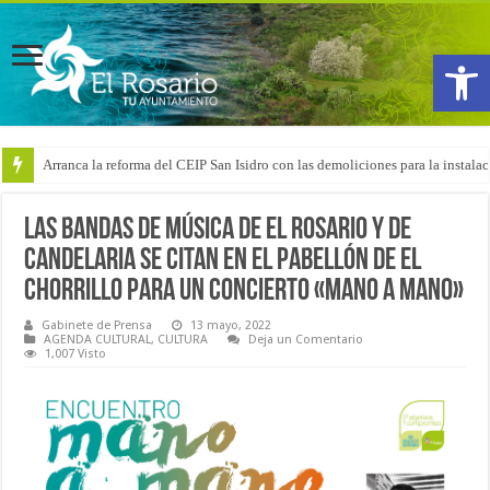
Abrir
Arranca la reforma del CEIP San Isidro con las demoliciones para la instala
Las bandas de música de El Rosario y de
Candelaria se citan en el Pabellón de El
Chorrillo para un concierto «mano a mano»
Gabinete de Prensa
13 mayo, 2022
AGENDA CULTURAL
,
CULTURA
Deja un Comentario
1,007 Visto