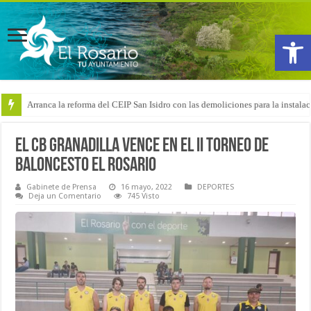
Abrir
Arranca la reforma del CEIP San Isidro con las demoliciones para la instala
El CB Granadilla vence en el II Torneo de
Baloncesto El Rosario
Gabinete de Prensa
16 mayo, 2022
DEPORTES
Deja un Comentario
745 Visto