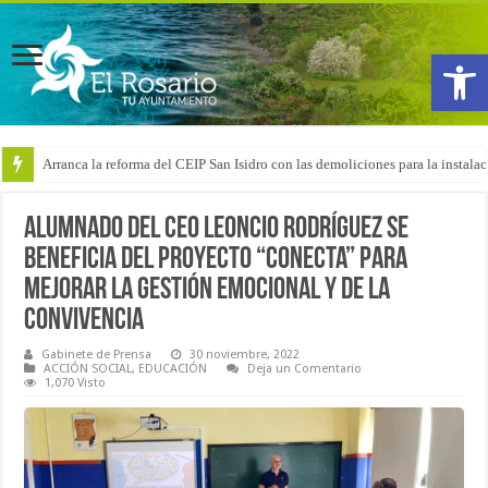
Abrir
Arranca la reforma del CEIP San Isidro con las demoliciones para la instala
Alumnado del CEO Leoncio Rodríguez se
beneficia del proyecto “Conecta” para
mejorar la gestión emocional y de la
convivencia
Gabinete de Prensa
30 noviembre, 2022
ACCIÓN SOCIAL
,
EDUCACIÓN
Deja un Comentario
1,070 Visto