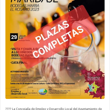
la
cata
y
el
maridaje
impartida
por
Bodegas
Marba
???? La Concejalía de Empleo y Desarrollo Local del Ayuntamiento de