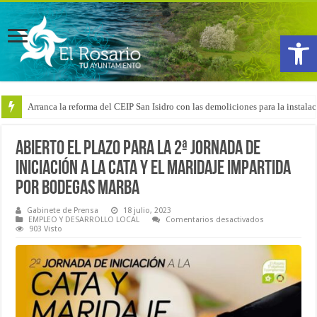
Abrir
Arranca la reforma del CEIP San Isidro con las demoliciones para la instala
Abierto el plazo para la 2ª Jornada de
iniciación a la cata y el maridaje impartida
por Bodegas Marba
Gabinete de Prensa
18 julio, 2023
en
EMPLEO Y DESARROLLO LOCAL
Comentarios desactivados
Abierto
903 Visto
el
plazo
para
la
2ª
Jornada
de
iniciación
a