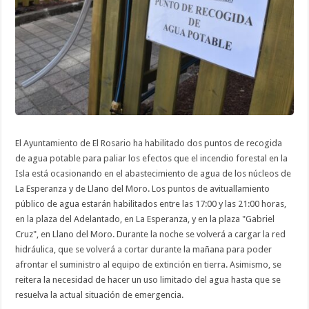
ciudadanía
sin
abastecimiento
de
La
Esperanza
y
Llano
del
Moro
El Ayuntamiento de El Rosario ha habilitado dos puntos de recogida
de agua potable para paliar los efectos que el incendio forestal en la
Isla está ocasionando en el abastecimiento de agua de los núcleos de
La Esperanza y de Llano del Moro. Los puntos de avituallamiento
público de agua estarán habilitados entre las 17:00 y las 21:00 horas,
en la plaza del Adelantado, en La Esperanza, y en la plaza "Gabriel
Cruz", en Llano del Moro. Durante la noche se volverá a cargar la red
hidráulica, que se volverá a cortar durante la mañana para poder
afrontar el suministro al equipo de extinción en tierra. Asimismo, se
reitera la necesidad de hacer un uso limitado del agua hasta que se
resuelva la actual situación de emergencia.