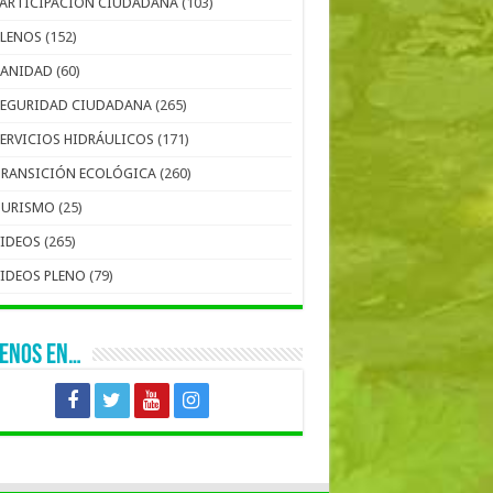
PARTICIPACIÓN CIUDADANA
(103)
PLENOS
(152)
SANIDAD
(60)
SEGURIDAD CIUDADANA
(265)
SERVICIOS HIDRÁULICOS
(171)
TRANSICIÓN ECOLÓGICA
(260)
TURISMO
(25)
VIDEOS
(265)
VIDEOS PLENO
(79)
UENOS EN…