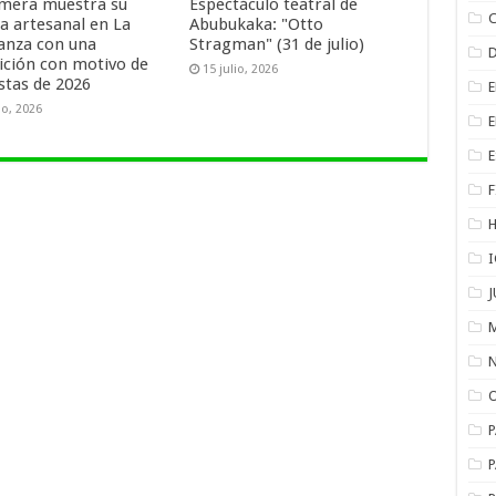
mera muestra su
Espectáculo teatral de
za artesanal en La
Abubukaka: "Otto
anza con una
Stragman" (31 de julio)
ición con motivo de
15 julio, 2026
estas de 2026
io, 2026
F