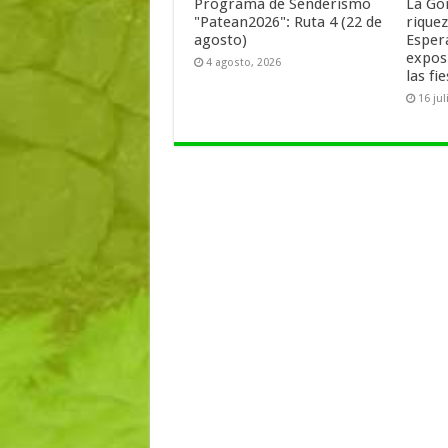
Programa de Senderismo
La Go
"Patean2026": Ruta 4 (22 de
rique
agosto)
Esper
expos
4 agosto, 2026
las fi
16 jul