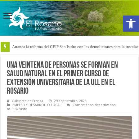
Abrir
Arranca la reforma del CEIP San Isidro con las demoliciones para la instala
Una veintena de personas se forman en
salud natural en el primer Curso de
Extensión Universitaria de la ULL en El
Rosario
Gabinete de Prensa
29 septiembre, 2023
en
EMPLEO Y DESARROLLO LOCAL
Comentarios desactivados
Una
384 Visto
veintena
de
personas
se
forman
en
salud