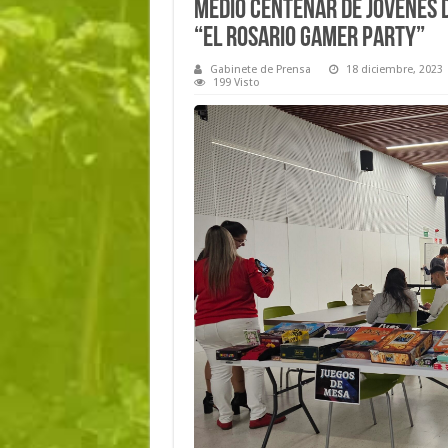
Medio centenar de jóvenes 
“El Rosario Gamer Party”
Gabinete de Prensa
18 diciembre, 2023
199 Visto