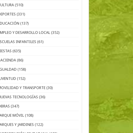
CULTURA
(510)
DEPORTES
(331)
EDUCACIÓN
(137)
EMPLEO Y DESARROLLO LOCAL
(352)
ESCUELAS INFANTILES
(61)
IESTAS
(635)
HACIENDA
(86)
IGUALDAD
(158)
JUVENTUD
(152)
MOVILIDAD Y TRANSPORTE
(30)
NUEVAS TECNOLOGÍAS
(36)
OBRAS
(347)
PARQUE MÓVIL
(108)
PARQUES Y JARDINES
(122)