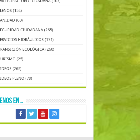
PARTICIPACIÓN CIUDADANA
(103)
PLENOS
(152)
SANIDAD
(60)
SEGURIDAD CIUDADANA
(265)
SERVICIOS HIDRÁULICOS
(171)
TRANSICIÓN ECOLÓGICA
(260)
TURISMO
(25)
VIDEOS
(265)
VIDEOS PLENO
(79)
UENOS EN…