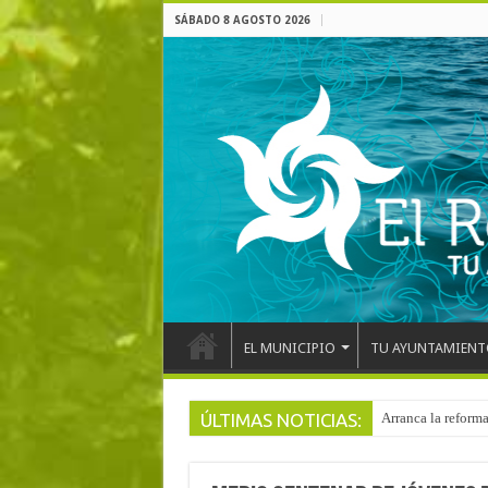
SÁBADO 8 AGOSTO 2026
EL MUNICIPIO
TU AYUNTAMIENT
ÚLTIMAS NOTICIAS:
Arranca la reforma
El pentacampeón d