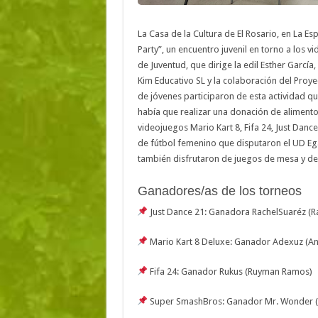
La Casa de la Cultura de El Rosario, en La 
Party”, un encuentro juvenil en torno a los 
de Juventud, que dirige la edil Esther García
Kim Educativo SL y la colaboración del Proy
de jóvenes participaron de esta actividad qu
había que realizar una donación de aliment
videojuegos Mario Kart 8, Fifa 24, Just Dan
de fútbol femenino que disputaron el UD Ega
también disfrutaron de juegos de mesa y de
Ganadores/as de los torneos
Just Dance 21: Ganadora RachelSuaréz (R
Mario Kart 8 Deluxe: Ganador Adexuz (An
Fifa 24: Ganador Rukus (Ruyman Ramos)
Super SmashBros: Ganador Mr. Wonder (A