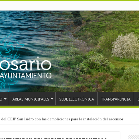
O
ÁREAS MUNICIPALES
SEDE ELECTRÓNICA
TRANSPARENCIA
 del CEIP San Isidro con las demoliciones para la instalación del ascensor
el mundo, Maikel Melero, en el Freestyle Zombies de La Esperanza