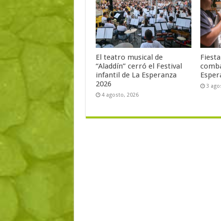
El teatro musical de
Fiest
“Aladdín” cerró el Festival
comba
infantil de La Esperanza
Esper
2026
3 ago
4 agosto, 2026