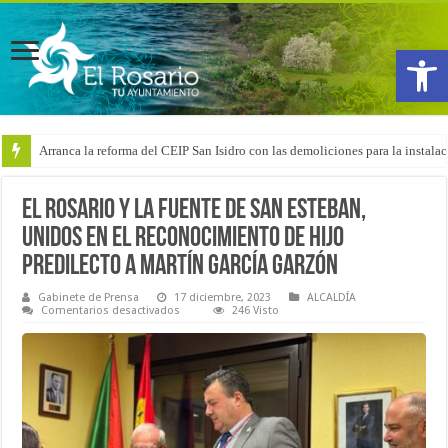
Abrir
Arranca la reforma del CEIP San Isidro con las demoliciones para la instala
El Rosario y La Fuente de San Esteban,
unidos en el reconocimiento de Hijo
Predilecto a Martín García Garzón
Gabinete de Prensa
17 diciembre, 2023
ALCALDÍA
en
Comentarios desactivados
246 Visto
El
Rosario
y
La
Fuente
de
San
Esteban,
unidos
en