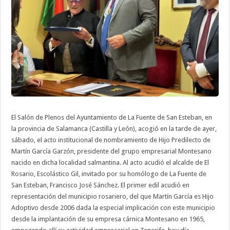
el
reconocimiento
de
Hijo
Predilecto
a
Martín
García
Garzón
El Salón de Plenos del Ayuntamiento de La Fuente de San Esteban, en
la provincia de Salamanca (Castilla y León), acogió en la tarde de ayer,
sábado, el acto institucional de nombramiento de Hijo Predilecto de
Martín García Garzón, presidente del grupo empresarial Montesano
nacido en dicha localidad salmantina. Al acto acudió el alcalde de El
Rosario, Escolástico Gil, invitado por su homólogo de La Fuente de
San Esteban, Francisco José Sánchez. El primer edil acudió en
representación del municipio rosariero, del que Martín García es Hijo
Adoptivo desde 2006 dada la especial implicación con este municipio
desde la implantación de su empresa cárnica Montesano en 1965,