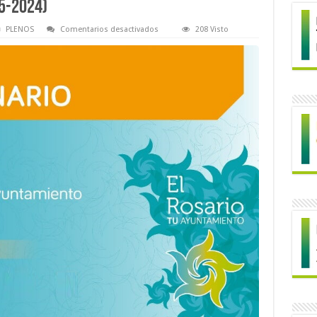
5-2024)
en
PLENOS
Comentarios desactivados
208 Visto
Pleno
Extraordinario
(14-
05-
2024)