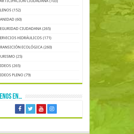
PARTICIPACIÓN CIUDADANA
(103)
PLENOS
(152)
SANIDAD
(60)
SEGURIDAD CIUDADANA
(265)
SERVICIOS HIDRÁULICOS
(171)
TRANSICIÓN ECOLÓGICA
(260)
TURISMO
(25)
VIDEOS
(265)
VIDEOS PLENO
(79)
UENOS EN…