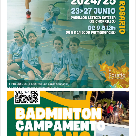
oferta
de
campus
de
verano